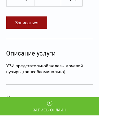
5
м
и
н
Записаться
у
т
Описание услуги
УЗИ предстательной железы мочевой
пузырь (трансабдоминально)
Контакты
ЗАПИСЬ ОНЛАЙН
+7(701) 453 0228
info@mezer.kz