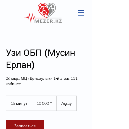
Узи ОБП (Мусин
Ерлан)
26 мкр., МЦ «Денсаулык», 1-й этаж, 111
кабинет
10 000
казахских
15 минут
1
10 000 ₸
Ақтау
тенге
5
м
и
н
Записаться