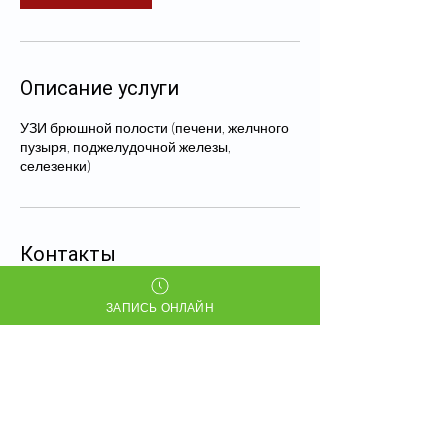
у
т
Описание услуги
УЗИ брюшной полости (печени, желчного
пузыря, поджелудочной железы,
селезенки)
Контакты
+7(701) 453 0228
ЗАПИСЬ ОНЛАЙН
info@mezer.kz
7 мкр., 28/1, крыло лаборатории