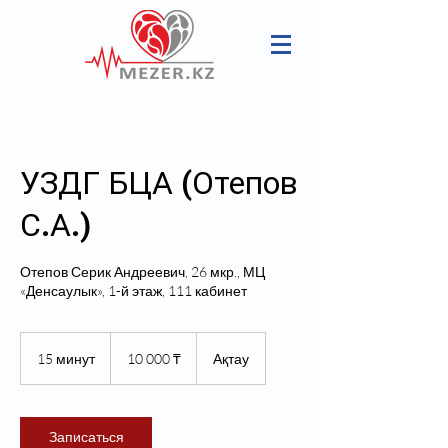
УЗДГ БЦА (Отепов
С.А.)
Отепов Серик Андреевич, 26 мкр., МЦ
«Денсаулык», 1-й этаж, 111 кабинет
10 000
казахских
15 минут
1
10 000 ₸
Ақтау
тенге
5
м
и
н
Записаться