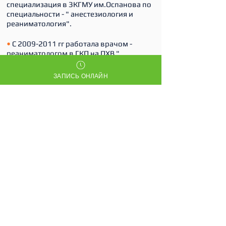
специализация в ЗКГМУ им.Оспанова по
специальности - " анестезиология и
реаниматология".
•
С
2009-2011
гг работала врачом -
реаниматологом в ГКП на ПХВ "
Областная инфекционная больница".
ЗАПИСЬ ОНЛАЙН
•
С
2011-2015
гг. Прошла резидентуру по
специальности " Анестезиология-
реаниматология, в том числе детская".
Врач второй категории по данной
специальности.
•
В 2015 г - прошла первичную
специализацию по специальности "
Функциональная диагностика" КазНМУ
им. Асфендиярова.
•
С 2017 - работала врачом
реаниматолог ТОО МЦКи ВБ "Archimed".
•
С 2019 года - работает врачом