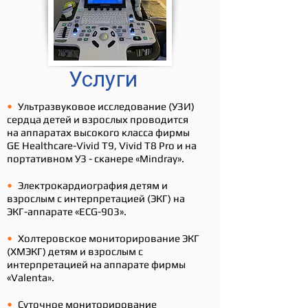
Услуги
•
Ультразвуковое исследование (УЗИ)
сердца детей и взрослых проводится
на аппаратах высокого класса фирмы
GE Healthcare-Vivid T9, Vivid T8 Pro и на
портативном У3 - сканере «Mindray».
•
Электрокардиография детям и
взрослым с интерпретацией (ЭКГ)
на
ЭКГ-аппарате «ECG-903».
•
Холтеровское мониторирование ЭКГ
(ХМЭКГ) детям и взрослым с
интерпретацией на аппарате фирмы
«Valenta».
•
Суточное мониторирование