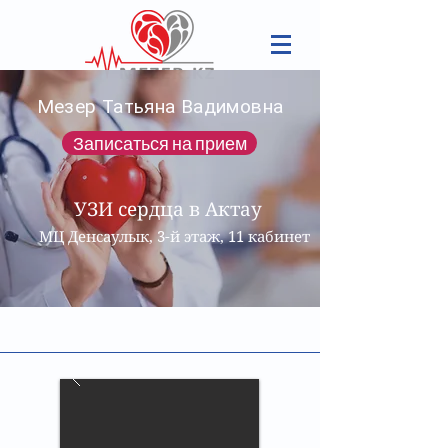
Мезер Татьяна Вадимовна
Записаться на прием
УЗИ сердца в Актау
МЦ Денсаулык, 3-й этаж, 11 кабинет