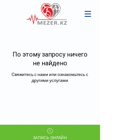
По этому запросу ничего
не найдено
Свяжитесь с нами или ознакомьтесь с
другими услугами
7 мкр., 28/1, крыло лаборатории
ИНВИВО, 1 и 6 кабинеты
МЦ Денсаулык, 1-й этаж, 110 и 111
кабинеты
+7(701) 453 0228
,
+7(707) 353 0228
ЗАПИСЬ ОНЛАЙН
© 2023
УЗИ сердца в Актау - Мезер